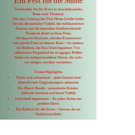
Ein Fest für die Sinne
Verwandeln Sie Ihr Event in eine kulinarische
Reise nach Thailand.
Mit dem Catering des Thai House Lindau holen
Sie sich die exotische Vielfalt, die verführerischen
Aromen und die besondere Gastfreundschaft
Thailands direkt zu Ihrer Feier.
Ob elegante Hochzeit, stilvolles Firmenevent
oder private Feier im kleinen Kreis – wir zaubern
ein Erlebnis, das Ihre Gäste begeistert. Von
raffiniertem Fingerfood bis zu üppigen Buffets
bieten wir maßgeschneiderte Menüs, die nicht
nur sättigen, sondern verzaubern.
Unsere Highlights:
Frisch und authentisch – jedes Gericht wird
liebevoll nach Originalrezepten zubereitet
Ein Hauch Exotik – aromatische Kräuter,
duftende Gewürze und bunte Vielfalt
Individuell abgestimmt – für jeden Anlass das
perfekte Menü
Ein Erlebnis für alle Sinne – Genuss, der im
Gedächtnis bleibt
Lassen Sie Ihr Fest zu einem unvergesslichen
Moment werden – mit thailändischer
Kochkunst, die Herzen und Gaumen